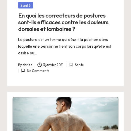
.
Posted
Santé
in
En quoi les correcteurs de postures
n
sont-ils efficaces contre les douleurs
e
dorsales et lombaires ?
t
La posture est un terme qui décrit la position dans
laquelle une personne tient son corps lorsqu'elle est
assise ou…
By
chrise
3 janvier 2021
Santé
Posted
Posted
No Comments
by
in