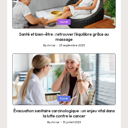
Posted
Santé
in
Santé et bien-être : retrouver l’équilibre grâce au
massage
By
chrise
25 septembre 2025
Posted
by
Posted
Santé
in
Évacuation sanitaire carcinologique : un enjeu vital dans
la lutte contre le cancer
By
chrise
31 juillet 2025
Posted