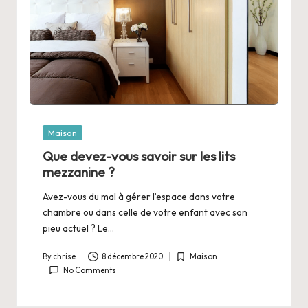
Posted
Maison
in
Que devez-vous savoir sur les lits
mezzanine ?
Avez-vous du mal à gérer l’espace dans votre
chambre ou dans celle de votre enfant avec son
pieu actuel ? Le…
By
chrise
8 décembre 2020
Maison
Posted
Posted
No Comments
by
in