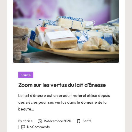
Posted
Santé
in
Zoom sur les vertus du lait d’ânesse
Le lait d’ânesse est un produit naturel utilisé depuis
des siècles pour ses vertus dans le domaine de la
beauté…
By
chrise
16 décembre 2020
Santé
Posted
Posted
No Comments
by
in