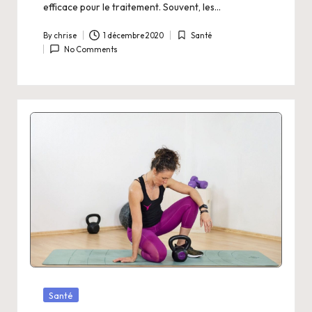
efficace pour le traitement. Souvent, les…
By
chrise
1 décembre 2020
Santé
Posted
Posted
No Comments
by
in
Posted
Santé
in