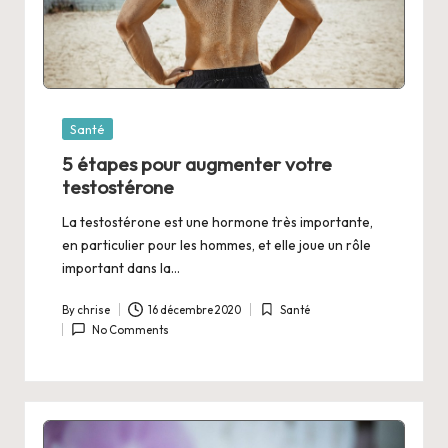
Posted
Santé
in
5 étapes pour augmenter votre
testostérone
La testostérone est une hormone très importante,
en particulier pour les hommes, et elle joue un rôle
important dans la…
By
chrise
16 décembre 2020
Santé
Posted
Posted
No Comments
by
in