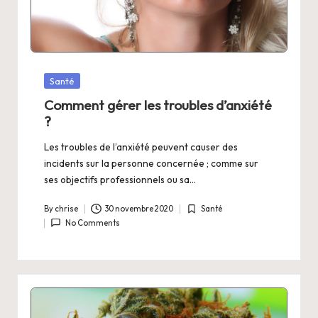
Posted
Santé
in
Comment gérer les troubles d’anxiété
?
Les troubles de l’anxiété peuvent causer des
incidents sur la personne concernée ; comme sur
ses objectifs professionnels ou sa…
By
chrise
30 novembre 2020
Santé
Posted
Posted
No Comments
by
in