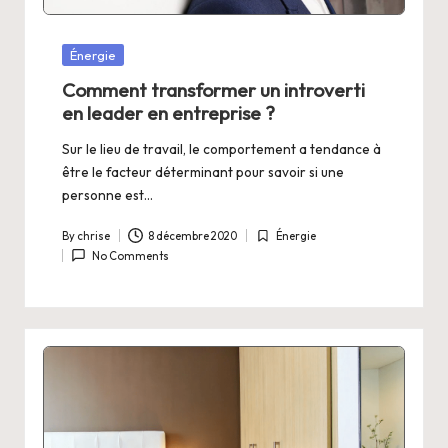
Posted
Énergie
in
Comment transformer un introverti
en leader en entreprise ?
Sur le lieu de travail, le comportement a tendance à
être le facteur déterminant pour savoir si une
personne est…
By
chrise
8 décembre 2020
Énergie
Posted
Posted
No Comments
by
in