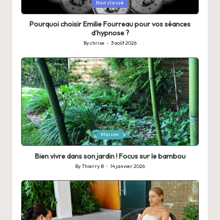
Posted
Non classé
in
Pourquoi choisir Emilie Fourreau pour vos séances
d’hypnose ?
By
chrise
3 août 2026
Posted
by
Posted
Maison
in
Bien vivre dans son jardin ! Focus sur le bambou
By
Thierry B
14 janvier 2026
Posted
by