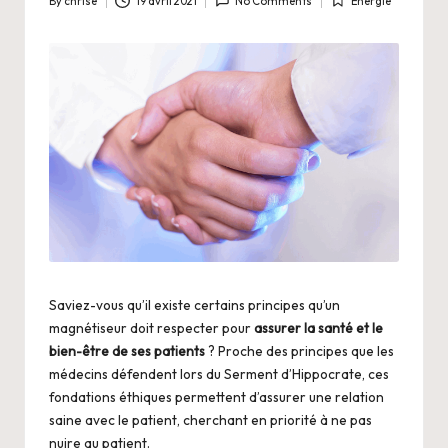
By
chrise
19 avril 2021
No Comments
Énergie
Posted
Posted
.
by
in
n
e
t
Saviez-vous qu’il existe certains principes qu’un
magnétiseur doit respecter pour
assurer la santé et le
bien-être de ses patients
? Proche des principes que les
médecins défendent lors du Serment d’Hippocrate, ces
fondations éthiques permettent d’assurer une relation
saine avec le patient, cherchant en priorité à ne pas
nuire au patient.