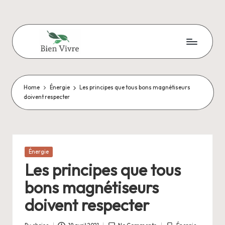
Skip
to
content
B
Pour
améliorer
i
sa
Home
Énergie
Les principes que tous bons magnétiseurs
e
vie
doivent respecter
au
n
quotidien
-
V
Posted
Énergie
in
i
Les principes que tous
v
bons magnétiseurs
r
doivent respecter
e