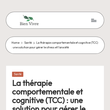
Skip
to
content
B
Pour
améliorer
i
sa
Home
Santé
La thérapie comportementale et cognitive (TCC)
e
vie
: une solution pour gérer le stress et l’anxiété
au
n
quotidien
-
V
Posted
Santé
in
i
La thérapie
v
comportementale et
r
cognitive (TCC) : une
e
solution pour gérer le