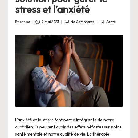
.
stress et l’anxiété
n
By
chrise
2 mai 2023
No Comments
Santé
Posted
Posted
e
by
in
t
L’anxiété et le stress font partie intégrante de notre
quotidien. Ils peuvent avoir des effets néfastes sur notre
santé mentale et notre qualité de vie. La thérapie