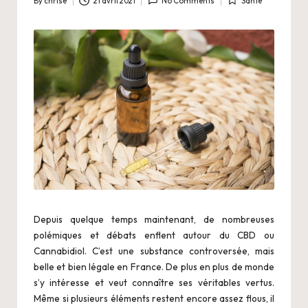
By
chrise
21 avril 2021
No Comments
Santé
Posted
Posted
.
by
in
n
e
t
Depuis quelque temps maintenant, de nombreuses
polémiques et débats enflent autour du CBD ou
Cannabidiol. C’est une substance controversée, mais
belle et bien légale en France. De plus en plus de monde
s’y intéresse et veut connaître ses véritables vertus.
Même si plusieurs éléments restent encore assez flous, il