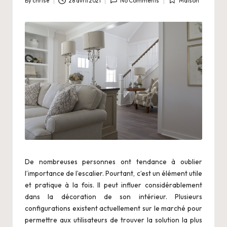
By
chrise
28 avril 2021
No Comments
Maison
Posted
Posted
.
by
in
n
e
t
De nombreuses personnes ont tendance à oublier
l’importance de l’escalier. Pourtant, c’est un élément utile
et pratique à la fois. Il peut influer considérablement
dans la décoration de son intérieur. Plusieurs
configurations existent actuellement sur le marché pour
permettre aux utilisateurs de trouver la solution la plus