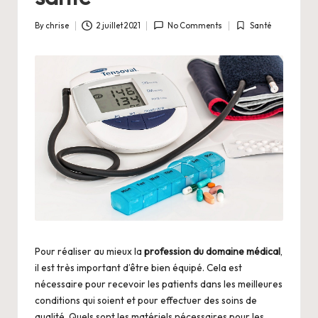
.
By
chrise
2 juillet 2021
No Comments
Santé
Posted
Posted
n
by
in
e
t
Pour réaliser au mieux la
profession du domaine médical
,
il est très important d’être bien équipé. Cela est
nécessaire pour recevoir les patients dans les meilleures
conditions qui soient et pour effectuer des soins de
qualité. Quels sont les matériels nécessaires pour les