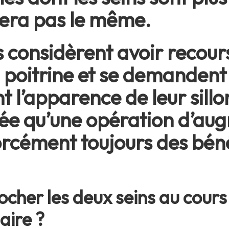
 sera pas le même.
onsidèrent avoir recours
poitrine et se demandent s
 l’apparence de leur sillo
lée qu’une opération d’au
forcément toujours des bén
rocher les deux seins au cour
ire ?