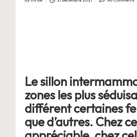
By
chrise
21 décembre 2021
No Comments
v
Posted
by
r
e
.
n
e
Le sillon intermammai
t
zones les plus sédui
différent certaines 
que d’autres. Chez ce
appréciable, chez cell