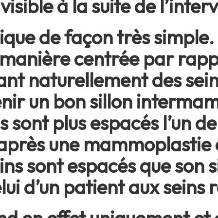
sible à la suite de l’inter
que de façon très simple.
e manière centrée par rappo
ant naturellement des sei
enir un bon sillon interma
s sont plus espacés l’un de
u’après une mammoplastie
eins sont espacés que son
elui d’un patient aux seins