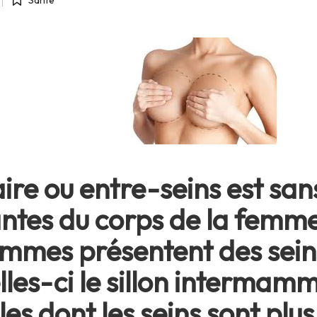
Santé
Posted
in
re ou entre-seins est sans
santes du corps de la femm
femmes présentent des sei
lles-ci le sillon intermamm
es dont les seins sont plus