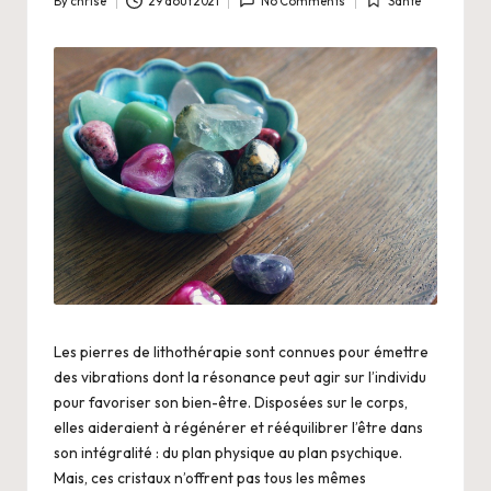
By
chrise
29 août 2021
No Comments
Santé
Posted
Posted
.
by
in
n
e
t
Les pierres de lithothérapie sont connues pour émettre
des vibrations dont la résonance peut agir sur l’individu
pour favoriser son bien-être. Disposées sur le corps,
elles aideraient à régénérer et rééquilibrer l’être dans
son intégralité : du plan physique au plan psychique.
Mais, ces cristaux n’offrent pas tous les mêmes